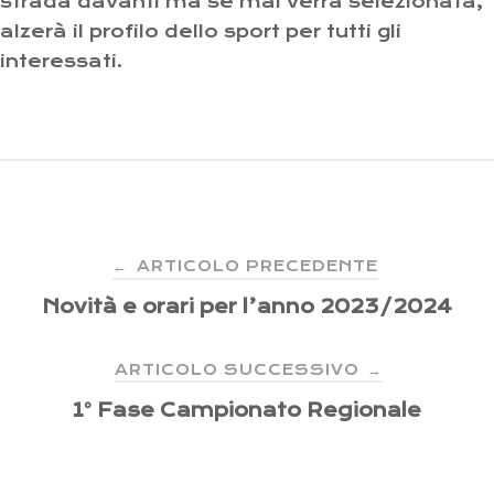
strada davanti ma se mai verrà selezionata,
alzerà il profilo dello sport per tutti gli
interessati.
Navigazione
ARTICOLO PRECEDENTE
←
Novità e orari per l’anno 2023/2024
articoli
ARTICOLO SUCCESSIVO
→
1° Fase Campionato Regionale