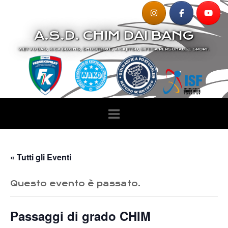
Passa
al
A.S.D. CHIM DAI BANG
contenuto
VIET VO DAO, KICK BOXING, SHOOTBOXE, KICKJITSU, DIFESA PERSONALE E SPORT.
« Tutti gli Eventi
Questo evento è passato.
Passaggi di grado CHIM