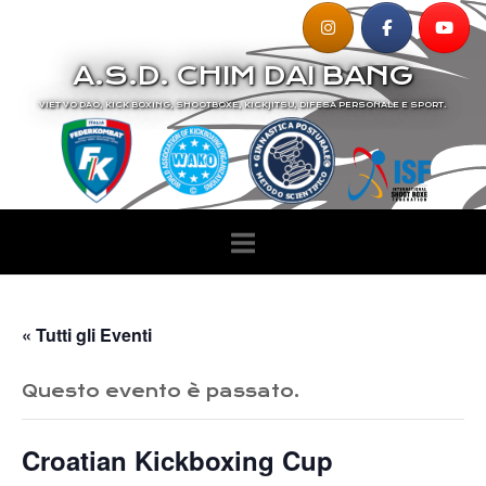
Passa
al
A.S.D. CHIM DAI BANG
contenuto
VIET VO DAO, KICK BOXING, SHOOTBOXE, KICKJITSU, DIFESA PERSONALE E SPORT.
« Tutti gli Eventi
Questo evento è passato.
Croatian Kickboxing Cup